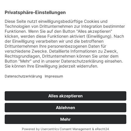
80802 München
Tel. 0179-2923718
info@regulativehautpflege.de
Öffnungszeiten
Termine nur nach Vereinbarung
Verkaufsöffnungzeiten
Mittwoch 9.30 Uhr bis 11.00 Uhr
Freitag 17.00 Uhr bis 18.00 Uhr
© 2024 Iris Fuhrmann | Regulative Hautpflege in München
IMPRESSUM |
DATENSCHUTZ