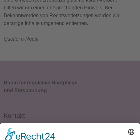
bitten wir um einen entsprechenden Hinweis. Bei
Bekanntwerden von Rechtsverletzungen werden wir
derartige Inhalte umgehend entfernen.
Quelle: e-Recht
Raum für regulative Hautpflege
und Entspannung
Kontakt
Leopoldstrasse 32, 4. OG